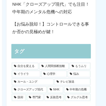
NHK「クローズアップ現代」でも注目！
中年期のメンタル危機への対応
【お悩み脱却！】コントロールできる事
か否かの見極めが鍵！
タグ
自分を変える
人間関係断捨離
もうムリ
イライラ
心理学
悩み
カール・ユング
テレビ放送
クローズアップ現代
NHK
中年期の危機
脱却
専門家
反芻思考
グルグル思考