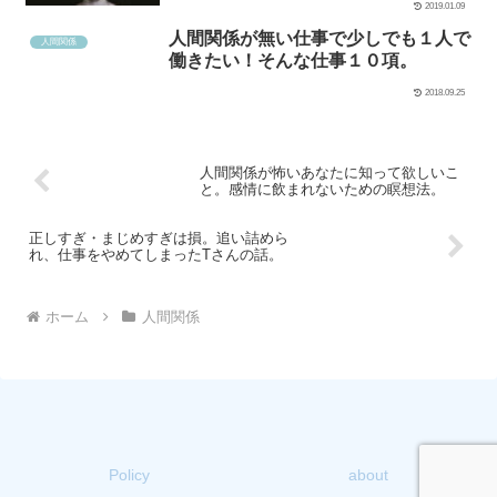
2019.01.09
人間関係が無い仕事で少しでも１人で
人間関係
働きたい！そんな仕事１０項。
2018.09.25
人間関係が怖いあなたに知って欲しいこ
と。感情に飲まれないための瞑想法。
正しすぎ・まじめすぎは損。追い詰めら
れ、仕事をやめてしまったTさんの話。
ホーム
人間関係
Policy
about