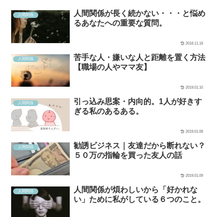
人間関係が長く続かない・・・と悩め
人間関係
るあなたへの重要な質問。
2018.11.18
苦手な人・嫌いな人と距離を置く方法
人間関係
【職場の人やママ友】
2019.01.10
引っ込み思案・内向的。1人が好きす
人間関係
ぎる私のあるある。
2019.01.08
勧誘ビジネス｜友達だから断れない？
人間関係
５０万の指輪を買った友人の話
2019.01.09
人間関係が煩わしいから「好かれな
人間関係
い」ために私がしている６つのこと。