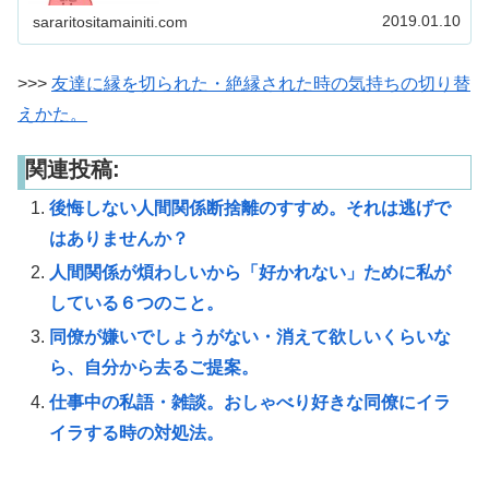
った。ラインもブロック・・・。なんで？私なにか悪い事
した？？あんなに仲良かったはずなิ
2019.01.10
sararitositamainiti.com
>>>
友達に縁を切られた・絶縁された時の気持ちの切り替
えかた。
関連投稿:
後悔しない人間関係断捨離のすすめ。それは逃げで
はありませんか？
人間関係が煩わしいから「好かれない」ために私が
している６つのこと。
同僚が嫌いでしょうがない・消えて欲しいくらいな
ら、自分から去るご提案。
仕事中の私語・雑談。おしゃべり好きな同僚にイラ
イラする時の対処法。