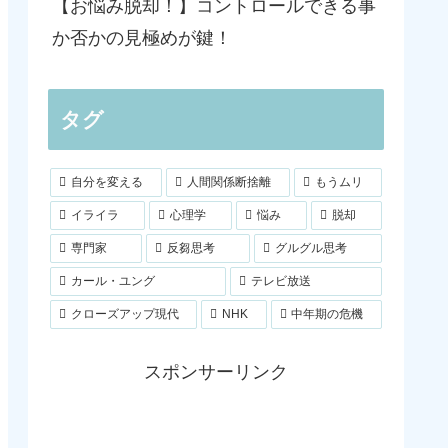
【お悩み脱却！】コントロールできる事
か否かの見極めが鍵！
タグ
自分を変える
人間関係断捨離
もうムリ
イライラ
心理学
悩み
脱却
専門家
反芻思考
グルグル思考
カール・ユング
テレビ放送
クローズアップ現代
NHK
中年期の危機
スポンサーリンク