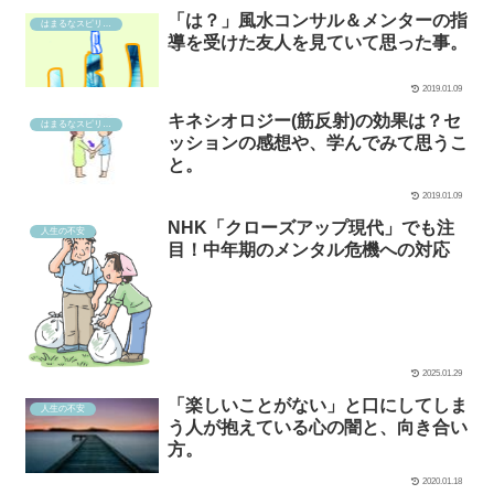
「は？」風水コンサル＆メンターの指
はまるなスピリチュアル
導を受けた友人を見ていて思った事。
2019.01.09
キネシオロジー(筋反射)の効果は？セ
はまるなスピリチュアル
ッションの感想や、学んでみて思うこ
と。
2019.01.09
NHK「クローズアップ現代」でも注
人生の不安
目！中年期のメンタル危機への対応
2025.01.29
「楽しいことがない」と口にしてしま
人生の不安
う人が抱えている心の闇と、向き合い
方。
2020.01.18