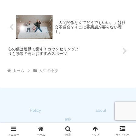
「人間関係なんてどうでもいい。」は社
会不適合？そこに罪悪感が要らない理
由。
心の傷は運動で癒す！カウンセリングよ
りも効果の高いおすすめスポーツ
ホーム
人生の不安
Policy
about
ask
© 2018 たろメモ.
メニュー
ホーム
検索
トップ
サイドバー