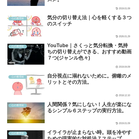
2019.01.09
気分の切り替え法｜心を軽くする３つ
心の整理術
のスイッチ
2026.01.29
YouTube｜さくっと気分転換・気持
心の整理術
ちの切り替えができる、おすすめ動画
７つ(ジャンル色々)
2019.04.09
自分視点に溺れないために。俯瞰のメ
心の整理術
リットとその方法。
2018.12.10
人間関係？気にしない！人生が楽にな
心の整理術
るシンプル６ステップの実行方法。
2019.01.09
イライラが止まらない時。頭を冷やす
心の整理術
ための現実的な対処法７ステップ。